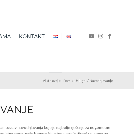
AMA
KONTAKT
Vi ste ovdje:
Dom
/
Usluge
/
Navodnjavanje
VANJE
n sustav navodnjavanja koje je najbolje rješenje za nogometne
i umjetna trava, naše bogato iskustvo u projektiranju sustava za