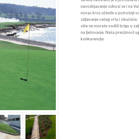
navodnjavanje odnosi se i na Va
novac kroz uštede u potrošnji v
zaljevanje vašeg vrta i okućnic
više ne morate voditi brigu o zal
na ljetovanje. Naša preciznost u
konkurencije.