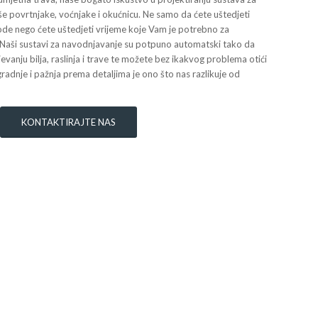
še povrtnjake, voćnjake i okućnicu. Ne samo da ćete uštedjeti
ode nego ćete uštedjeti vrijeme koje Vam je potrebno za
e. Naši sustavi za navodnjavanje su potpuno automatski tako da
jevanju bilja, raslinja i trave te možete bez ikakvog problema otići
gradnje i pažnja prema detaljima je ono što nas razlikuje od
KONTAKTIRAJTE NAS