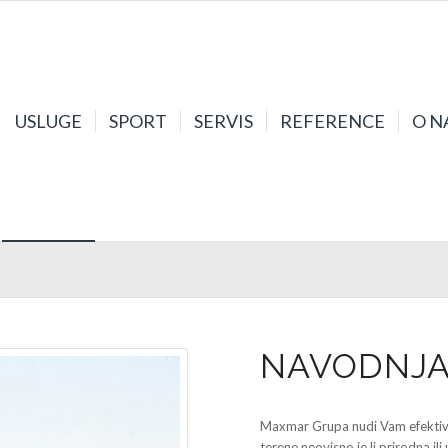
USLUGE
SPORT
SERVIS
REFERENCE
O N
NAVODNJA
Maxmar Grupa nudi Vam efektiva
terene neovisno je li prirodna il